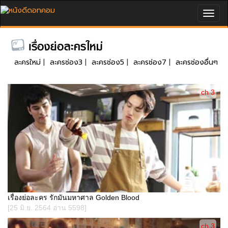
Togg
navig
ละครใหม่
|
ละครช่อง3
|
ละครช่อง5
|
ละครช่อง7
|
ละครช่องอื่นๆ
ch 3
เรื่องย่อละคร รักมันมหาศาล Golden Blood
[25 มิ.ย. 2564 อ่าน 5598]
ch 3