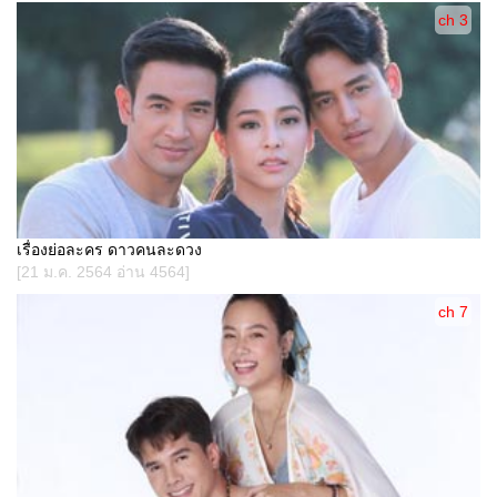
ch 3
เรื่องย่อละคร ดาวคนละดวง
[21 ม.ค. 2564 อ่าน 4564]
ch 7