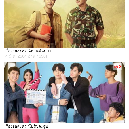
เรื่องย่อละคร นิทานพันดาว
[4 มี.ค. 2564 อ่าน 4598]
ch 3
เรื่องย่อละคร นับสิบจะจูบ