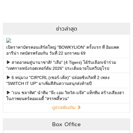
ข่าวล่าสุด
เปิดราคาบัตรคอนเสิร์ตใหญ่ "BOWKYLION" ครั้งแรก ที่ อิมแพค
อารีน่า กดบัตรพร้อมกัน วันที่ 22 มกราคม 69
สาดอาคมสู่นานาชาติ! "เสือ" (4 Tigers) ได้รับเลือกเข้าร่วม
"เทศกาลหนังรอตเทอร์ดัม 2026" ประเดิมฉายในทวีปยุโรป
6 หนุ่มวง "CIR*CRL (เซอร์-เคิ่ล)" ปล่อยซิงเกิลที่ 2 เพลง
"SWITCH IT UP" มาเพิ่มสีสันความสนุกส่งท้ายปี
"เบน ชลาทิศ" นำทีม "จ๊ะ-เอม วิทวัส-แจ๊ส" แท็กทีม สร้างเสียงฮา
ในภาพยนตร์คอมเมดี้ "สรรพลี้หวน"
ดูข่าวเพิ่มเติม
Box Office