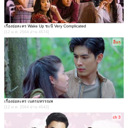
เรื่องย่อละคร Wake Up ชะนี Very Complicated
[12 ม.ค. 2564 อ่าน 4574]
อื่นๆ
เรื่องย่อละคร เนตรมหรรณพ
[12 ม.ค. 2564 อ่าน 4542]
ch 3