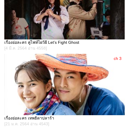
เรื่องย่อละคร คู่ไฟท์ไฝว้ผี Let's Fight Ghost
[4 มี.ค. 2564 อ่าน 4558]
ch 3
เรื่องย่อละคร เทพธิดาปลาร้า
[21 ม.ค. 2564 อ่าน 4543]