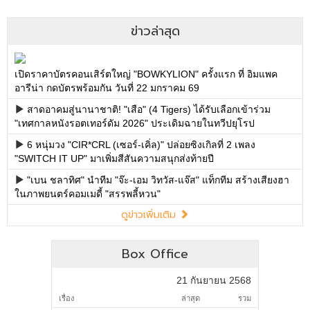
ข่าวล่าสุด
เปิดราคาบัตรคอนเสิร์ตใหญ่ "BOWKYLION" ครั้งแรก ที่ อิมแพค
อารีน่า กดบัตรพร้อมกัน วันที่ 22 มกราคม 69
สาดอาคมสู่นานาชาติ! "เสือ" (4 Tigers) ได้รับเลือกเข้าร่วม
"เทศกาลหนังรอตเทอร์ดัม 2026" ประเดิมฉายในทวีปยุโรป
6 หนุ่มวง "CIR*CRL (เซอร์-เคิ่ล)" ปล่อยซิงเกิลที่ 2 เพลง
"SWITCH IT UP" มาเพิ่มสีสันความสนุกส่งท้ายปี
"เบน ชลาทิศ" นำทีม "จ๊ะ-เอม วิทวัส-แจ๊ส" แท็กทีม สร้างเสียงฮา
ในภาพยนตร์คอมเมดี้ "สรรพลี้หวน"
ดูข่าวเพิ่มเติม
Box Office
21 กันยายน 2568
เรื่อง
ล่าสุด
รวม