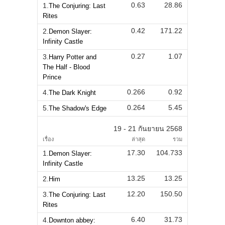
0.63
28.86
1.
The Conjuring: Last
Rites
0.42
171.22
2.
Demon Slayer:
Infinity Castle
0.27
1.07
3.
Harry Potter and
The Half - Blood
Prince
0.266
0.92
4.
The Dark Knight
0.264
5.45
5.
The Shadow's Edge
19 - 21 กันยายน 2568
เรื่อง
ล่าสุด
รวม
17.30
104.733
1.
Demon Slayer:
Infinity Castle
13.25
13.25
2.
Him
12.20
150.50
3.
The Conjuring: Last
Rites
6.40
31.73
4.
Downton abbey: