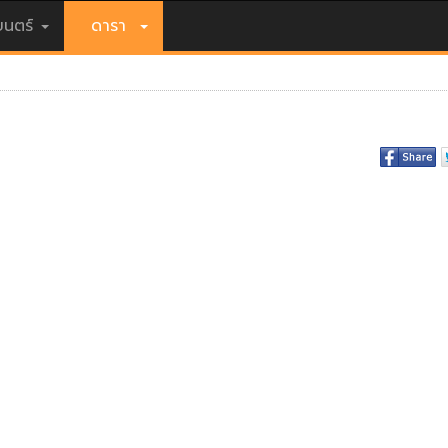
นตร์
ดารา