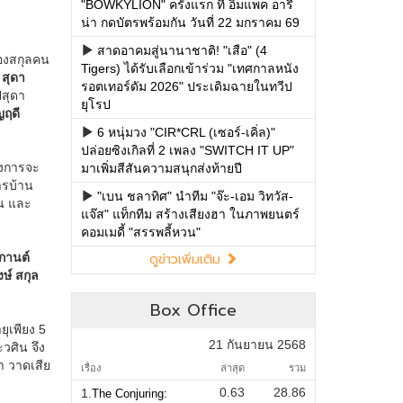
"BOWKYLION" ครั้งแรก ที่ อิมแพค อารี
น่า กดบัตรพร้อมกัน วันที่ 22 มกราคม 69
สาดอาคมสู่นานาชาติ! "เสือ" (4
Tigers) ได้รับเลือกเข้าร่วม "เทศกาลหนัง
รอตเทอร์ดัม 2026" ประเดิมฉายในทวีป
ยุโรป
6 หนุ่มวง "CIR*CRL (เซอร์-เคิ่ล)"
ปล่อยซิงเกิลที่ 2 เพลง "SWITCH IT UP"
มาเพิ่มสีสันความสนุกส่งท้ายปี
"เบน ชลาทิศ" นำทีม "จ๊ะ-เอม วิทวัส-
แจ๊ส" แท็กทีม สร้างเสียงฮา ในภาพยนตร์
คอมเมดี้ "สรรพลี้หวน"
ดูข่าวเพิ่มเติม
Box Office
21 กันยายน 2568
เรื่อง
ล่าสุด
รวม
0.63
28.86
1.
The Conjuring: