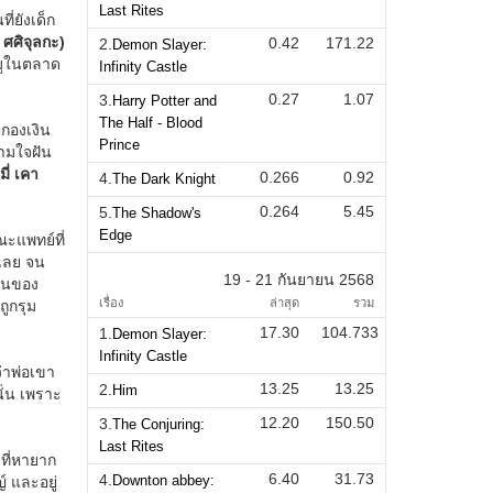
Last Rites
0.42
171.22
2.
Demon Slayer:
Infinity Castle
0.27
1.07
3.
Harry Potter and
The Half - Blood
Prince
0.266
0.92
4.
The Dark Knight
0.264
5.45
5.
The Shadow's
Edge
19 - 21 กันยายน 2568
เรื่อง
ล่าสุด
รวม
17.30
104.733
1.
Demon Slayer:
Infinity Castle
13.25
13.25
2.
Him
12.20
150.50
3.
The Conjuring:
Last Rites
6.40
31.73
4.
Downton abbey: