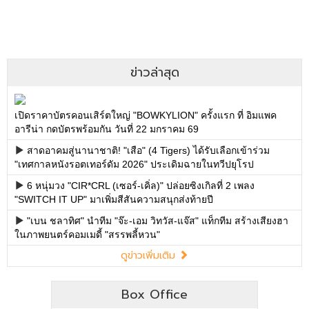
ข่าวล่าสุด
เปิดราคาบัตรคอนเสิร์ตใหญ่ "BOWKYLION" ครั้งแรก ที่ อิมแพค
อารีน่า กดบัตรพร้อมกัน วันที่ 22 มกราคม 69
สาดอาคมสู่นานาชาติ! "เสือ" (4 Tigers) ได้รับเลือกเข้าร่วม
"เทศกาลหนังรอตเทอร์ดัม 2026" ประเดิมฉายในทวีปยุโรป
6 หนุ่มวง "CIR*CRL (เซอร์-เคิ่ล)" ปล่อยซิงเกิลที่ 2 เพลง
"SWITCH IT UP" มาเพิ่มสีสันความสนุกส่งท้ายปี
"เบน ชลาทิศ" นำทีม "จ๊ะ-เอม วิทวัส-แจ๊ส" แท็กทีม สร้างเสียงฮา
ในภาพยนตร์คอมเมดี้ "สรรพลี้หวน"
ดูข่าวเพิ่มเติม
Box Office