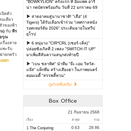
"BOWKYLION" ครั้งแรก ที่ อิมแพค อารี
น่า กดบัตรพร้อมกัน วันที่ 22 มกราคม 69
สาดอาคมสู่นานาชาติ! "เสือ" (4
Tigers) ได้รับเลือกเข้าร่วม "เทศกาลหนัง
รอตเทอร์ดัม 2026" ประเดิมฉายในทวีป
ยุโรป
6 หนุ่มวง "CIR*CRL (เซอร์-เคิ่ล)"
ปล่อยซิงเกิลที่ 2 เพลง "SWITCH IT UP"
มาเพิ่มสีสันความสนุกส่งท้ายปี
"เบน ชลาทิศ" นำทีม "จ๊ะ-เอม วิทวัส-
แจ๊ส" แท็กทีม สร้างเสียงฮา ในภาพยนตร์
คอมเมดี้ "สรรพลี้หวน"
ดูข่าวเพิ่มเติม
Box Office
21 กันยายน 2568
เรื่อง
ล่าสุด
รวม
0.63
28.86
1.
The Conjuring: