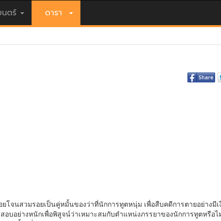
นตร์
ดารา